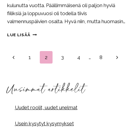
kulunutta vuotta. Päällimmäisenä oli paljon hyviä
fiiliksiä ja loppuvuosi oli todella tiivis
valmennuspäivien osalta. Hyvä niin, mutta huomasin…
MENESTYKSEN
LUE LISÄÄ
VUOSI
2017!
Sivunavigointi
Edellinen
Seuraa
1
2
3
4
…
8
sivu
sivu
Uusimmat artikkelit
Uudet roolit, uudet unelmat
Usein kysytyt kysymykset