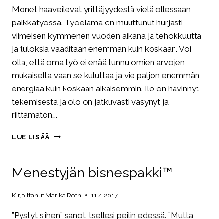
Monet haaveilevat yrittäjyydestä vielä ollessaan
palkkatyössä. Työelämä on muuttunut hurjasti
viimeisen kymmenen vuoden aikana ja tehokkuutta
ja tuloksia vaaditaan enemmän kuin koskaan. Voi
olla, että oma työ ei enää tunnu omien arvojen
mukaiselta vaan se kuluttaa ja vie paljon enemmän
energiaa kuin koskaan aikaisemmin. Ilo on hävinnyt
tekemisestä ja olo on jatkuvasti väsynyt ja
riittämätön….
SIVUTOIMINEN
LUE LISÄÄ
YRITTÄJYYS,
ASKEL
KOHTI
Menestyjän bisnespakki™
OMAA
UNELMAA
Kirjoittanut
Marika Roth
11.4.2017
”Pystyt siihen” sanot itsellesi peilin edessä. ”Mutta