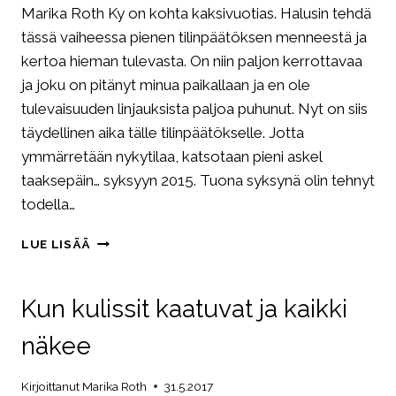
Marika Roth Ky on kohta kaksivuotias. Halusin tehdä
tässä vaiheessa pienen tilinpäätöksen menneestä ja
kertoa hieman tulevasta. On niin paljon kerrottavaa
ja joku on pitänyt minua paikallaan ja en ole
tulevaisuuden linjauksista paljoa puhunut. Nyt on siis
täydellinen aika tälle tilinpäätökselle. Jotta
ymmärretään nykytilaa, katsotaan pieni askel
taaksepäin… syksyyn 2015. Tuona syksynä olin tehnyt
todella…
TILINPÄÄTÖS
LUE LISÄÄ
MENNEESTÄ
2
VUODESTA
Kun kulissit kaatuvat ja kaikki
näkee
Kirjoittanut
Marika Roth
31.5.2017