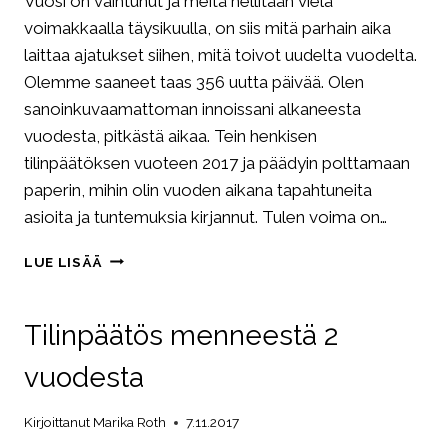
Vuosi on vaihtunut ja meitä hellitään vielä
voimakkaalla täysikuulla, on siis mitä parhain aika
laittaa ajatukset siihen, mitä toivot uudelta vuodelta.
Olemme saaneet taas 356 uutta päivää. Olen
sanoinkuvaamattoman innoissani alkaneesta
vuodesta, pitkästä aikaa. Tein henkisen
tilinpäätöksen vuoteen 2017 ja päädyin polttamaan
paperin, mihin olin vuoden aikana tapahtuneita
asioita ja tuntemuksia kirjannut. Tulen voima on…
MINÄ
LUE LISÄÄ
RIITÄN.
RIITÄTKÖ
SINÄ?
Tilinpäätös menneestä 2
vuodesta
Kirjoittanut
Marika Roth
7.11.2017