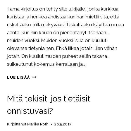
Tämä kirjoitus on tehty sille lukijalle, jonka kurkkua
kuristaa ja henkeä ahdistaa kun hän miettii sitä, että
uskaltaako tulla näkyväksi. Uskaltaako käyttää omaa
ääntä, kun niin kauan on pienentänyt itsenään…
muiden vuoksi. Muiden vuoksi, sillä on kuullut
olevansa tietynlainen. Ehkä liikaa jotain, liian vähän
jotain. On kuullut muiden puheet selän takana,
sulkeutunut kokemus kerrallaan ja…
KUN
LUE LISÄÄ
KULISSIT
KAATUVAT
JA
Mitä tekisit, jos tietäisit
KAIKKI
NÄKEE
onnistuvasi?
Kirjoittanut
Marika Roth
26.5.2017