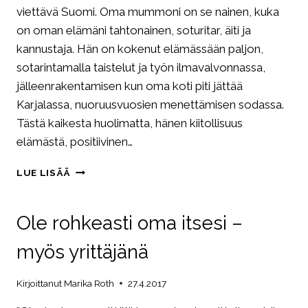
viettävä Suomi. Oma mummoni on se nainen, kuka
on oman elämäni tahtonainen, soturitar, äiti ja
kannustaja. Hän on kokenut elämässään paljon,
sotarintamalla taistelut ja työn ilmavalvonnassa,
jälleenrakentamisen kun oma koti piti jättää
Karjalassa, nuoruusvuosien menettämisen sodassa.
Tästä kaikesta huolimatta, hänen kiitollisuus
elämästä, positiivinen…
VANHOISSA
LUE LISÄÄ
ELÄÄ
VIISAUS
Ole rohkeasti oma itsesi –
myös yrittäjänä
Kirjoittanut
Marika Roth
27.4.2017