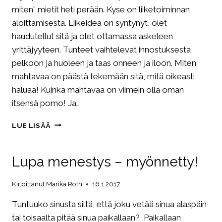
miten” mietit heti perään. Kyse on liiketoiminnan
aloittamisesta. Liikeidea on syntynyt, olet
haudutellut sitä ja olet ottamassa askeleen
yrittäjyyteen. Tunteet vaihtelevat innostuksesta
pelkoon ja huoleen ja taas onneen ja iloon. Miten
mahtavaa on päästä tekemään sitä, mitä oikeasti
haluaa! Kuinka mahtavaa on viimein olla oman
itsensä pomo! Ja…
MENESTYJÄN
LUE LISÄÄ
BISNESPAKKI™
Lupa menestys – myönnetty!
Kirjoittanut
Marika Roth
16.1.2017
Tuntuuko sinusta siltä, että joku vetää sinua alaspäin
tai toisaalta pitää sinua paikallaan? Paikallaan