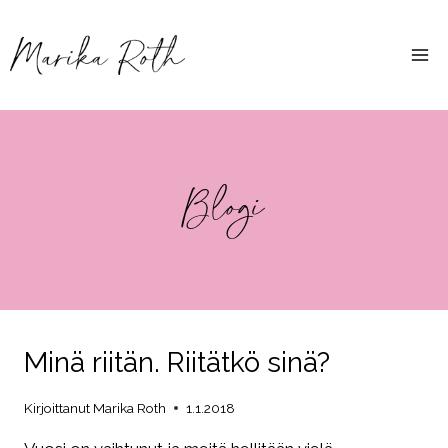
Siirry
sisältöön
Blogi
Minä riitän. Riitätkö sinä?
Kirjoittanut
Marika Roth
1.1.2018