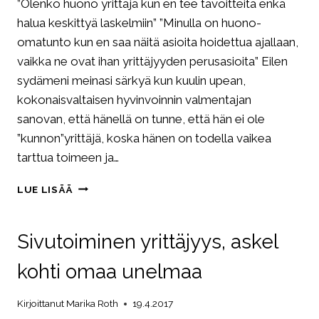
”Olenko huono yrittäjä kun en tee tavoitteita enkä
halua keskittyä laskelmiin” ”Minulla on huono-
omatunto kun en saa näitä asioita hoidettua ajallaan,
vaikka ne ovat ihan yrittäjyyden perusasioita” Eilen
sydämeni meinasi särkyä kun kuulin upean,
kokonaisvaltaisen hyvinvoinnin valmentajan
sanovan, että hänellä on tunne, että hän ei ole
”kunnon”yrittäjä, koska hänen on todella vaikea
tarttua toimeen ja…
OLE
LUE LISÄÄ
ROHKEASTI
OMA
ITSESI
Sivutoiminen yrittäjyys, askel
–
MYÖS
kohti omaa unelmaa
YRITTÄJÄNÄ
Kirjoittanut
Marika Roth
19.4.2017