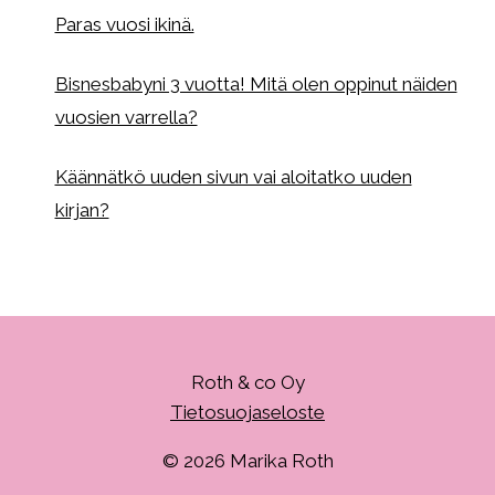
Paras vuosi ikinä.
Bisnesbabyni 3 vuotta! Mitä olen oppinut näiden
vuosien varrella?
Käännätkö uuden sivun vai aloitatko uuden
kirjan?
Roth & co Oy
Tietosuojaseloste
© 2026 Marika Roth