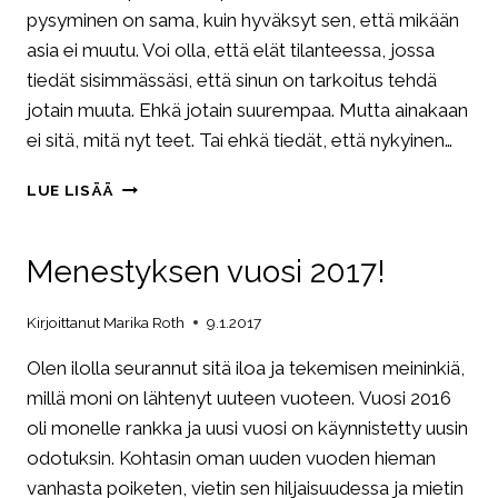
pysyminen on sama, kuin hyväksyt sen, että mikään
asia ei muutu. Voi olla, että elät tilanteessa, jossa
tiedät sisimmässäsi, että sinun on tarkoitus tehdä
jotain muuta. Ehkä jotain suurempaa. Mutta ainakaan
ei sitä, mitä nyt teet. Tai ehkä tiedät, että nykyinen…
LUPA
LUE LISÄÄ
MENESTYS
–
MYÖNNETTY!
Menestyksen vuosi 2017!
Kirjoittanut
Marika Roth
9.1.2017
Olen ilolla seurannut sitä iloa ja tekemisen meininkiä,
millä moni on lähtenyt uuteen vuoteen. Vuosi 2016
oli monelle rankka ja uusi vuosi on käynnistetty uusin
odotuksin. Kohtasin oman uuden vuoden hieman
vanhasta poiketen, vietin sen hiljaisuudessa ja mietin