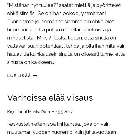
”Mistähän nyt tuulee?” saatat miettiä ja pyörittelet
ehkä silmiäsi. Se on ihan ookoo, ymmärrän!
Tunnemme jo hieman toisiamme niin ehkä olet
huomannut, että puhun mielelläni unelmista ja
mindsetistä. Miksi? Koska tiedän, että sinulla on
valtavan suuri potentiaali, tehdä ja olla ihan mitä vain
haluat! Ja kuinka usein sinulla on oikeasti tunne, että
sinusta on kaikkeen…
MITÄ
LUE LISÄÄ
TEKISIT,
JOS
TIETÄISIT
Vanhoissa elää viisaus
ONNISTUVASI?
Kirjoittanut
Marika Roth
15.5.2017
Keskustelin eilen isoäitini kanssa, joka on vain
muutaman vuoden nuorempi kuin juhlavuottaan