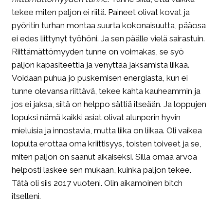
tekee miten paljon ei riitä. Paineet olivat kovat ja
pyöritin turhan montaa suurta kokonaisuutta, pääosa
ei edes liittynyt työhöni. Ja sen päälle vielä sairastuin.
Riittämättömyyden tunne on voimakas, se syö
paljon kapasiteettia ja venyttää jaksamista liikaa.
Voidaan puhua jo puskemisen energiasta, kun ei
tunne olevansa riittävä, tekee kahta kauheammin ja
jos ei jaksa, siitä on helppo sättiä itseään. Ja loppujen
lopuksi nämä kaikki asiat olivat alunperin hyvin
mieluisia ja innostavia, mutta liika on liikaa. Oli vaikea
lopulta erottaa oma kriittisyys, toisten toiveet ja se,
miten paljon on saanut aikaiseksi. Sillä omaa arvoa
helposti laskee sen mukaan, kuinka paljon tekee.
Tätä oli siis 2017 vuoteni. Olin aikamoinen bitch
itselleni.