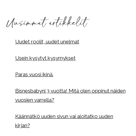
Uusimmat artikkelit
Uudet roolit, uudet unelmat
Usein kysytyt kysymykset
Paras vuosi ikinä.
Bisnesbabyni 3 vuotta! Mitä olen oppinut näiden
vuosien varrella?
Käännätkö uuden sivun vai aloitatko uuden
kirjan?