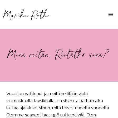
Siirry
sisältöön
Minä riitän. Riitätkö sinä?
Vuosi on vaihtunut ja meitä hellitään vielä
voimakkaalla täysikuulla, on siis mitä parhain aika
laittaa ajatukset siihen, mitä toivot uudelta vuodelta.
Olemme saaneet taas 356 uutta päivää. Olen