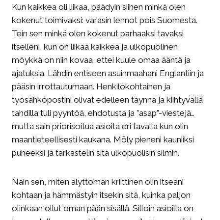
Kun kaikkea oli liikaa, päädyin siihen minkä olen
kokenut toimivaksi: varasin lennot pois Suomesta.
Tein sen minkä olen kokenut parhaaksi tavaksi
itselleni, kun on liikaa kaikkea ja ulkopuolinen
möykkä on niin kovaa, ettei kuule omaa ääntä ja
ajatuksia. Lähdin entiseen asuinmaahani Englantiin ja
pääsin irrottautumaan. Henkilökohtainen ja
työsähköpostini olivat edelleen täynnä ja kiihtyvällä
tahdilla tuli pyyntöä, ehdotusta ja ”asap”-viestejä…
mutta sain priorisoitua asioita eri tavalla kun olin
maantieteellisesti kaukana. Möly pieneni kauniiksi
puheeksi ja tarkastelin sitä ulkopuolisin silmin.
Näin sen, miten älyttömän kriittinen olin itseäni
kohtaan ja hämmästyin itsekin sitä, kuinka paljon
olinkaan ollut oman pään sisällä. Silloin asioilla on