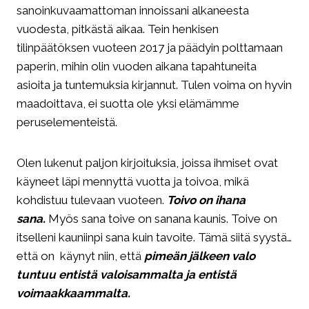
sanoinkuvaamattoman innoissani alkaneesta
vuodesta, pitkästä aikaa. Tein henkisen
tilinpäätöksen vuoteen 2017 ja päädyin polttamaan
paperin, mihin olin vuoden aikana tapahtuneita
asioita ja tuntemuksia kirjannut. Tulen voima on hyvin
maadoittava, ei suotta ole yksi elämämme
peruselementeistä.
Olen lukenut paljon kirjoituksia, joissa ihmiset ovat
käyneet läpi mennyttä vuotta ja toivoa, mikä
kohdistuu tulevaan vuoteen.
Toivo on ihana
sana.
Myös sana toive on sanana kaunis. Toive on
itselleni kauniinpi sana kuin tavoite. Tämä siitä syystä…
että on käynyt niin, että
pimeän jälkeen valo
tuntuu entistä valoisammalta ja entistä
voimaakkaammalta.