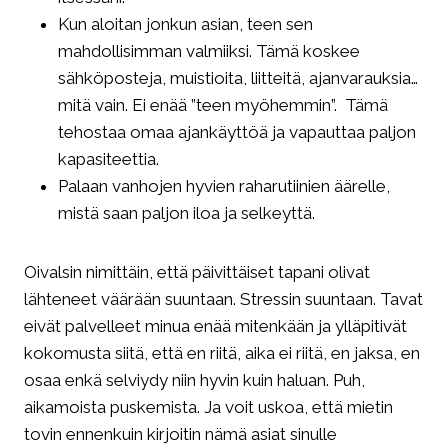
Kun aloitan jonkun asian, teen sen
mahdollisimman valmiiksi. Tämä koskee
sähköposteja, muistioita, liitteitä, ajanvarauksia…
mitä vain. Ei enää ”teen myöhemmin”. Tämä
tehostaa omaa ajankäyttöä ja vapauttaa paljon
kapasiteettia.
Palaan vanhojen hyvien raharutiinien äärelle,
mistä saan paljon iloa ja selkeyttä.
Oivalsin nimittäin, että päivittäiset tapani olivat
lähteneet väärään suuntaan. Stressin suuntaan. Tavat
eivät palvelleet minua enää mitenkään ja ylläpitivät
kokomusta siitä, että en riitä, aika ei riitä, en jaksa, en
osaa enkä selviydy niin hyvin kuin haluan. Puh,
aikamoista puskemista. Ja voit uskoa, että mietin
tovin ennenkuin kirjoitin nämä asiat sinulle