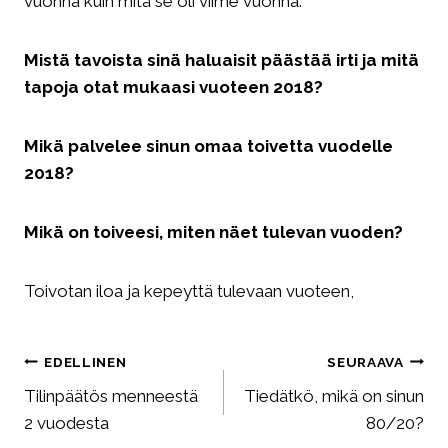
vuonna kuin mitä se oli viime vuonna.
Mistä tavoista sinä haluaisit päästää irti ja mitä
tapoja otat mukaasi vuoteen 2018?
Mikä palvelee sinun omaa toivetta vuodelle
2018?
Mikä on toiveesi, miten näet tulevan vuoden?
Toivotan iloa ja kepeyttä tulevaan vuoteen,
Artikkelien
EDELLINEN
SEURAAVA
selaus
Tilinpäätös menneestä
Tiedätkö, mikä on sinun
2 vuodesta
80/20?