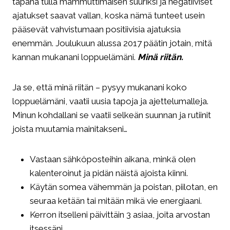
tapana tulla mammuttimaisen suuriksi ja negatiiviset
ajatukset saavat vallan, koska nämä tunteet usein
pääsevät vahvistumaan positiivisia ajatuksia
enemmän. Joulukuun alussa 2017 päätin jotain, mitä
kannan mukanani loppuelämäni.
Minä riitän.
Ja se, että minä riitän – pysyy mukanani koko
loppuelämäni, vaatii uusia tapoja ja ajettelumalleja.
Minun kohdallani se vaatii selkeän suunnan ja rutiinit
joista muutamia mainitakseni…
Vastaan sähköposteihin aikana, minkä olen
kalenteroinut ja pidän näistä ajoista kiinni.
Käytän somea vähemmän ja poistan, piilotan, en
seuraa ketään tai mitään mikä vie energiaani.
Kerron itselleni päivittäin 3 asiaa, joita arvostan
itsessäni.