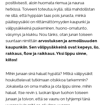
positiivisesti, aloin huomata riemua ja naurua
hetkissä. Toiveeni toteutuu kyllä, sillä mahdollistan
ne sillä, että hyppään taas pois junasta, minkä
päätepysäkki on riittämättömyyden kaupunki ja
välipysäkkeinä puskeminen, huono-omatunto,
väsymys ja kiukku. Nou tänks, otan junan toiseen
suuntaan nimittäin
arvostuksen ja armollisuuden
kaupunkiin. Sen välipysäkkeinä ovat kepeys, ilo,
rakkaus, flow ja raikkaus. Yksi lippu sinne,
kiitos!
Mihin junaan sinä haluat hypätä? Mitkä välipysäkit
houkuttelevat tutkimaan otsikkoa tarkemmin?
Jokaisella on oma matka ja ota lippu sinne, mihin
haluat. Itse revin 1. luokan lipun tuohon toiseen
junaan ja toivon, että se vaunu on tyhjempi tänä