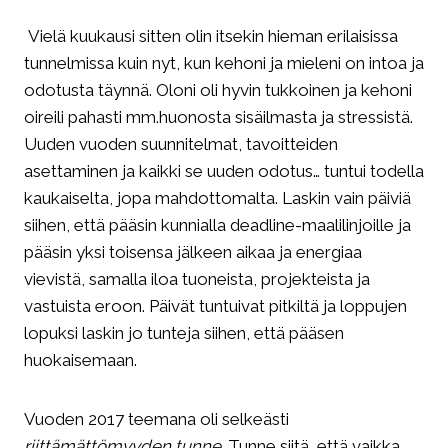
Vielä kuukausi sitten olin itsekin hieman erilaisissa
tunnelmissa kuin nyt, kun kehoni ja mieleni on intoa ja
odotusta täynnä. Oloni oli hyvin tukkoinen ja kehoni
oireili pahasti mm.huonosta sisäilmasta ja stressistä.
Uuden vuoden suunnitelmat, tavoitteiden
asettaminen ja kaikki se uuden odotus… tuntui todella
kaukaiselta, jopa mahdottomalta. Laskin vain päiviä
siihen, että pääsin kunnialla deadline-maalilinjoille ja
pääsin yksi toisensa jälkeen aikaa ja energiaa
vievistä, samalla iloa tuoneista, projekteista ja
vastuista eroon. Päivät tuntuivat pitkiltä ja loppujen
lopuksi laskin jo tunteja siihen, että pääsen
huokaisemaan.
Vuoden 2017 teemana oli selkeästi
riittämättömyyden tunne
. Tunne siitä, että vaikka