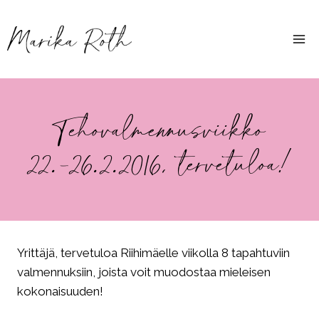
Siirry
sisältöön
Tehovalmennusviikko
22.-26.2.2016, tervetuloa!
Yrittäjä, tervetuloa Riihimäelle viikolla 8 tapahtuviin
valmennuksiin, joista voit muodostaa mieleisen
kokonaisuuden!