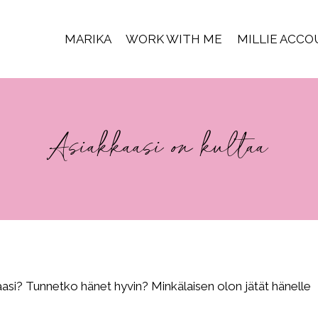
MARIKA
WORK WITH ME
MILLIE ACC
Asiakkaasi on kultaa
kaasi? Tunnetko hänet hyvin? Minkälaisen olon jätät hänelle