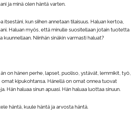
ani ja minä olen häntä varten.
a itsestäni, kun siihen annetaan tilaisuus. Haluan kertoa,
ni. Haluan myös, että minulle suositellaan jotain tuotetta
a kuunnellaan. Niinhän sinäkin varmasti haluat?
än on hänen perhe, lapset, puoliso, ystävät, lemmikit, työ,
on omat kipukohtansa. Hänellä on omat onnea tuovat
ja. Hän haluaa sinun apuasi. Hän haluaa luottaa sinuun.
ele häntä, kuule häntä ja arvosta häntä.