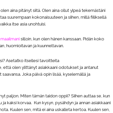
len aina pitänyt siitä. Olen aina ollut ylpeä tekemästäni
taa suurempaan kokonaisuuteen ja siihen, millä fiiliksellä
ikka itse asia unohtuisi.
 maailmani
silloin, kun olen hänen kanssaan. Pidän koko
van, huomioitavan ja kuunneltavan.
i? Asetatko itsellesi tavoitteita
 että olen ylittänyt asiakkaani odotukset ja antanut
yt saavansa. Joka päivä opin lisää, kyselemällä ja
nyt paljon. Miten tämän taidon oppii? Siihen auttaa se, kun
suu ja kaksi korvaa. Kun kysyn, pysähdyn ja annan asiakkaani
ota. Kuulen sen, mitä ei aina uskalleta kertoa. Kuulen sen,