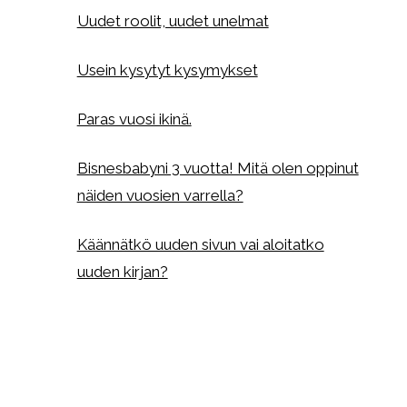
Uudet roolit, uudet unelmat
Usein kysytyt kysymykset
Paras vuosi ikinä.
Bisnesbabyni 3 vuotta! Mitä olen oppinut
näiden vuosien varrella?
Käännätkö uuden sivun vai aloitatko
uuden kirjan?