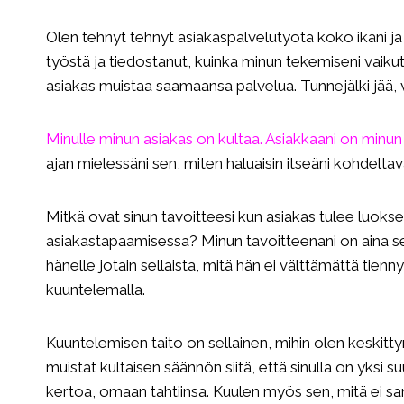
Olen tehnyt tehnyt asiakaspalvelutyötä koko ikäni ja o
työstä ja tiedostanut, kuinka minun tekemiseni vaikut
asiakas muistaa saamaansa palvelua. Tunnejälki jää, va
Minulle minun asiakas on kultaa.
Asiakkaani on minun
ajan mielessäni sen, miten haluaisin itseäni kohdelta
Mitkä ovat sinun tavoitteesi kun asiakas tulee luokses
asiakastapaamisessa? Minun tavoitteenani on aina se,
hänelle jotain sellaista, mitä hän ei välttämättä tienn
kuuntelemalla.
Kuuntelemisen taito on sellainen, mihin olen keskitty
muistat kultaisen säännön siitä, että sinulla on yksi 
kertoa, omaan tahtiinsa. Kuulen myös sen, mitä ei san